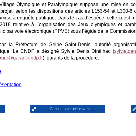
 Village Olympique et Paralympique suppose une mise en com
rojet, selon les dispositions des articles L153-54 et L300-6 
umise à enquête publique. Dans le cas d’espèce, celle-ci est rem
018 relative à l’organisation des Jeux olympiques et para
blic par voie électronique (PPVE) sous l’égide de la Commission
ar la Préfecture de Seine Saint-Denis, autorité organisatr
ique. La CNDP a désigné Sylvie Denis Dintilhac (
sylvie.den
laure@garant-cndp.fr
), garants de la procédure.
e
ésentation
Consultez les observations